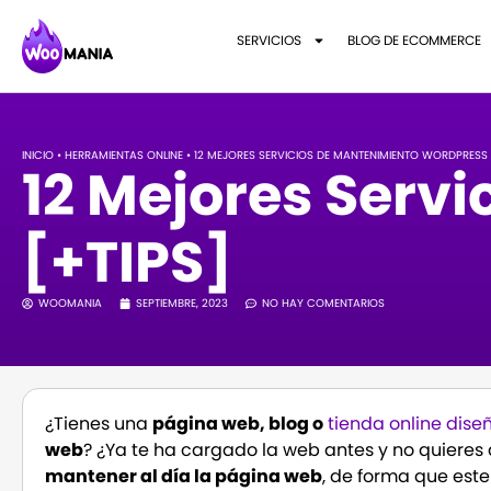
SERVICIOS
BLOG DE ECOMMERCE
INICIO
•
HERRAMIENTAS ONLINE
•
12 MEJORES SERVICIOS DE MANTENIMIENTO WORDPRESS 
12 Mejores Serv
[+TIPS]
WOOMANIA
SEPTIEMBRE, 2023
NO HAY COMENTARIOS
¿Tienes una
página web, blog o
tienda online dis
web
? ¿Ya te ha cargado la web antes y no quieres q
mantener al día la página web
, de forma que est