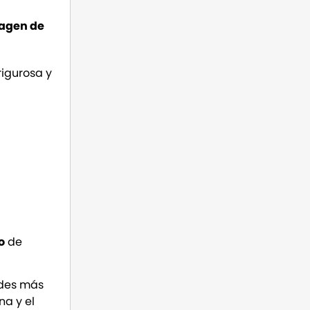
agen de
igurosa y
o
o
de
ades más
na y el