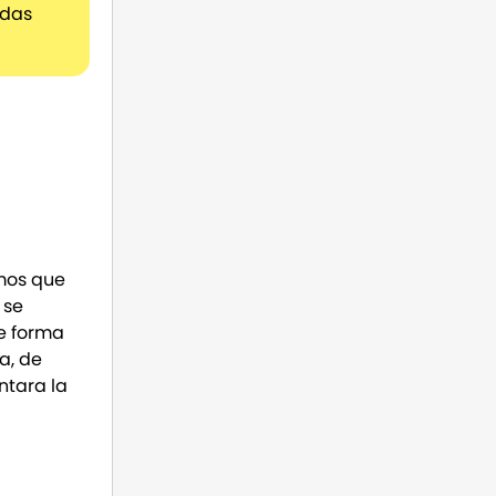
adas
emos que
 se
de forma
a, de
ntara la