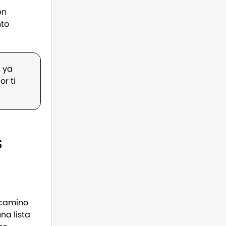
en
nto
, ya
r ti
s
 camino
na lista