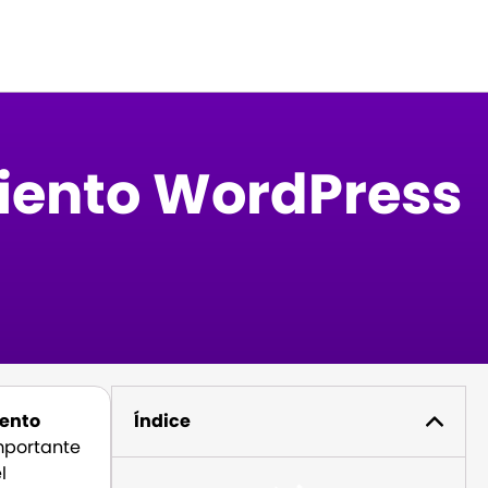
miento WordPress
iento
Índice
importante
l