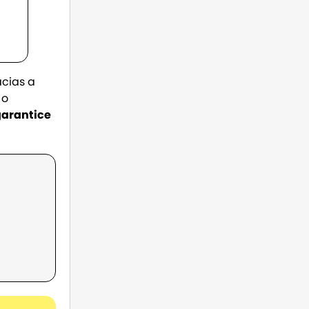
acias a
 o
garantice