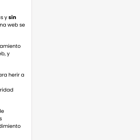
as y
sin
ina web se
enamiento
b, y
ara herir a
uridad
de
s
ndimiento