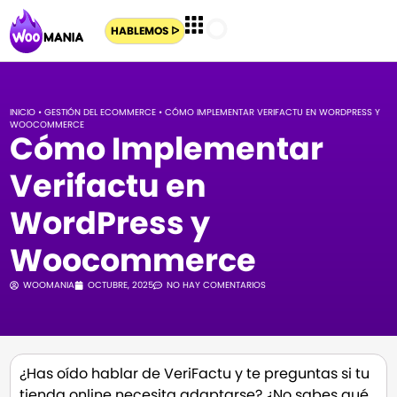
HABLEMOS ᐅ
INICIO
•
GESTIÓN DEL ECOMMERCE
•
CÓMO IMPLEMENTAR VERIFACTU EN WORDPRESS Y
WOOCOMMERCE
Cómo Implementar
Verifactu en
WordPress y
Woocommerce
WOOMANIA
OCTUBRE, 2025
NO HAY COMENTARIOS
¿Has oído hablar de VeriFactu y te preguntas si tu
tienda online necesita adaptarse? ¿No sabes qué